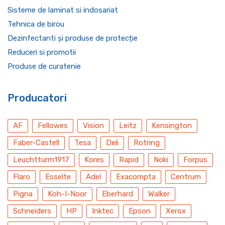
Sisteme de laminat si indosariat
Tehnica de birou
Dezinfectanti și produse de protecție
Reduceri si promotii
Produse de curatenie
Producatori
AF
Fellowes
Vision
Leitz
Kensington
Faber-Castell
Tesa
Deli
Rotring
Leuchtturm1917
Kores
Rapid
Noki
Forpus
Flaro
Esselte
Adel
Exacompta
Centrum
Pigna
Koh-I-Noor
Eberhard
Walker
Schneiders
HP
Inktec
Epson
Xerox