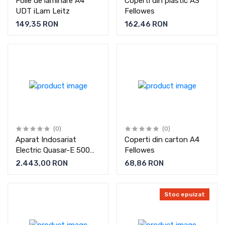
Folie de laminare A4
Coperti din plastic A3
UDT iLam Leitz
Fellowes
149,35 RON
162,46 RON
(0)
(0)
Aparat Indosariat
Coperti din carton A4
Electric Quasar-E 500
Fellowes
Fellowes
2.443,00 RON
68,86 RON
Stoc epuizat