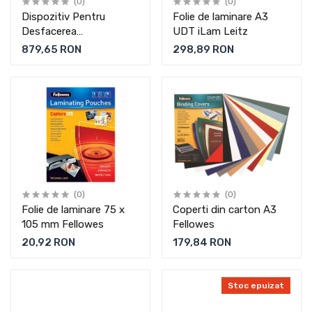
(0)
(0)
Dispozitiv Pentru
Folie de laminare A3
Desfacerea
UDT iLam Leitz
Documentelor Legate
879,65 RON
298,89 RON
Cu Impressbind 280
Leitz
(0)
(0)
Folie de laminare 75 x
Coperti din carton A3
105 mm Fellowes
Fellowes
20,92 RON
179,84 RON
Stoc epuizat