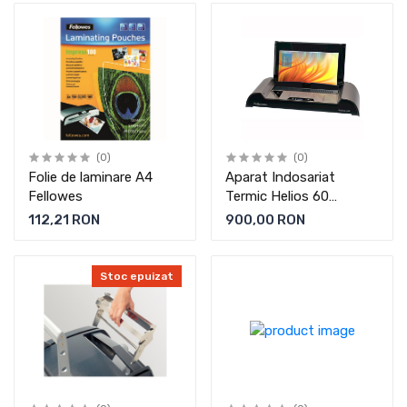
(0)
(0)
Folie de laminare A4
Aparat Indosariat
Fellowes
Termic Helios 60
Fellowes
112,21 RON
900,00 RON
Stoc epuizat