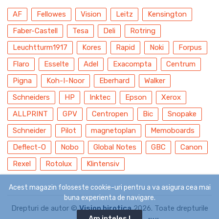
AF
Fellowes
Vision
Leitz
Kensington
Faber-Castell
Tesa
Deli
Rotring
Leuchtturm1917
Kores
Rapid
Noki
Forpus
Flaro
Esselte
Adel
Exacompta
Centrum
Pigna
Koh-I-Noor
Eberhard
Walker
Schneiders
HP
Inktec
Epson
Xerox
ALLPRINT
GPV
Centropen
Bic
Snopake
Schneider
Pilot
magnetoplan
Memoboards
Deflect-O
Nobo
Global Notes
GBC
Canon
Rexel
Rotolux
Klintensiv
Acest magazin foloseste cookie-uri pentru a va asigura cea mai
buna experienta de navigare.
Drepturi de autor ©
Vision birotica
2026. Toate drepturile
Am inteles !