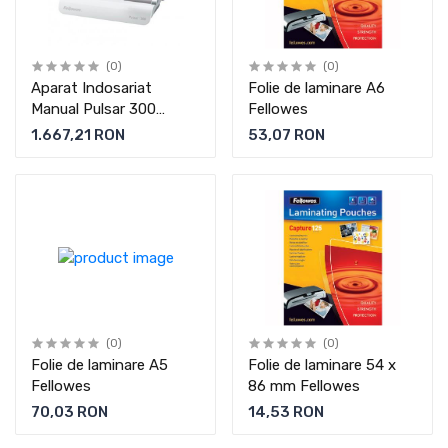
(0)
(0)
Aparat Indosariat
Folie de laminare A6
Manual Pulsar 300
Fellowes
Fellowes
1.667,21 RON
53,07 RON
(0)
(0)
Folie de laminare A5
Folie de laminare 54 x
Fellowes
86 mm Fellowes
70,03 RON
14,53 RON