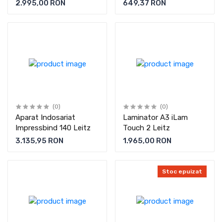
Fellowes
Fellowes
2.995,00 RON
649,37 RON
(0)
(0)
Aparat Indosariat
Laminator A3 iLam
Impressbind 140 Leitz
Touch 2 Leitz
3.135,95 RON
1.965,00 RON
Stoc epuizat