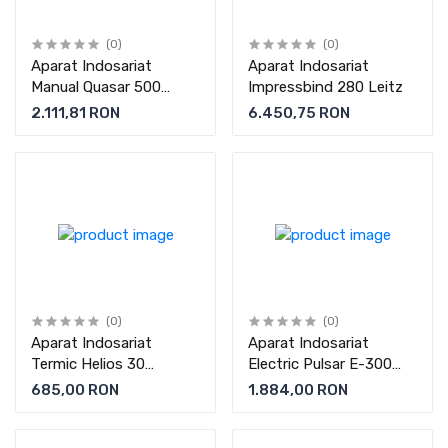
(0)
(0)
Aparat Indosariat
Aparat Indosariat
Manual Quasar 500
Impressbind 280 Leitz
Fellowes
2.111,81 RON
6.450,75 RON
(0)
(0)
Aparat Indosariat
Aparat Indosariat
Termic Helios 30
Electric Pulsar E-300
Fellowes
Fellowes
685,00 RON
1.884,00 RON