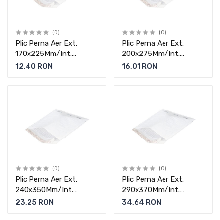
(0)
(0)
Plic Perna Aer Ext.
Plic Perna Aer Ext.
170x225Mm/Int.
200x275Mm/Int.
150x215Mm Alb Set GPV
180x265Mm Alb Set
12,40 RON
16,01 RON
GPV
(0)
(0)
Plic Perna Aer Ext.
Plic Perna Aer Ext.
240x350Mm/Int.
290x370Mm/Int.
220x340Mm Alb Set
270x360Mm Alb Set
23,25 RON
34,64 RON
GPV
GPV