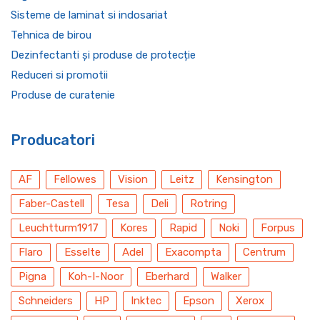
Sisteme de laminat si indosariat
Tehnica de birou
Dezinfectanti și produse de protecție
Reduceri si promotii
Produse de curatenie
Producatori
AF
Fellowes
Vision
Leitz
Kensington
Faber-Castell
Tesa
Deli
Rotring
Leuchtturm1917
Kores
Rapid
Noki
Forpus
Flaro
Esselte
Adel
Exacompta
Centrum
Pigna
Koh-I-Noor
Eberhard
Walker
Schneiders
HP
Inktec
Epson
Xerox