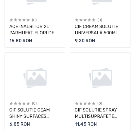
(0)
(0)
ACE INALBITOR 2L
CIF CREAM SOLUTIE
PARMUFAT FLORI DE
UNIVERSALA 500ML
CAMP
ORIGINAL
15,80 RON
9,20 RON
(0)
(0)
CIF SOLUTIE GEAM
CIF SOLUTIE SPRAY
SHINY SURFACES
MULTISUPRAFETE
500ML SPRING FRESH
500ML ULTRAFAST
6,85 RON
11,45 RON