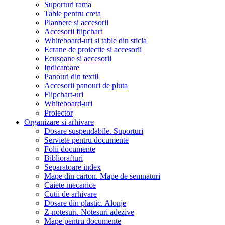
Suporturi rama
Table pentru creta
Plannere si accesorii
Accesorii flipchart
Whiteboard-uri si table din sticla
Ecrane de proiectie si accesorii
Ecusoane si accesorii
Indicatoare
Panouri din textil
Accesorii panouri de pluta
Flipchart-uri
Whiteboard-uri
Proiector
Organizare si arhivare
Dosare suspendabile. Suporturi
Serviete pentru documente
Folii documente
Bibliorafturi
Separatoare index
Mape din carton. Mape de semnaturi
Caiete mecanice
Cutii de arhivare
Dosare din plastic. Alonje
Z-notesuri. Notesuri adezive
Mape pentru documente