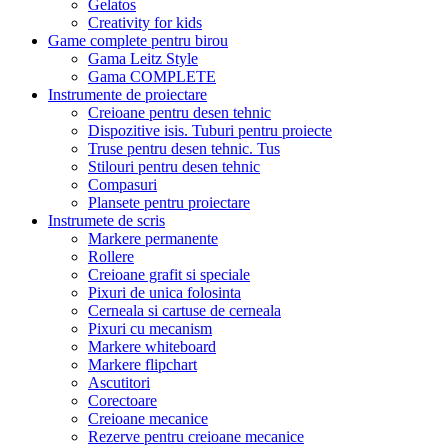
Gelatos
Creativity for kids
Game complete pentru birou
Gama Leitz Style
Gama COMPLETE
Instrumente de proiectare
Creioane pentru desen tehnic
Dispozitive isis. Tuburi pentru proiecte
Truse pentru desen tehnic. Tus
Stilouri pentru desen tehnic
Compasuri
Plansete pentru proiectare
Instrumete de scris
Markere permanente
Rollere
Creioane grafit si speciale
Pixuri de unica folosinta
Cerneala si cartuse de cerneala
Pixuri cu mecanism
Markere whiteboard
Markere flipchart
Ascutitori
Corectoare
Creioane mecanice
Rezerve pentru creioane mecanice