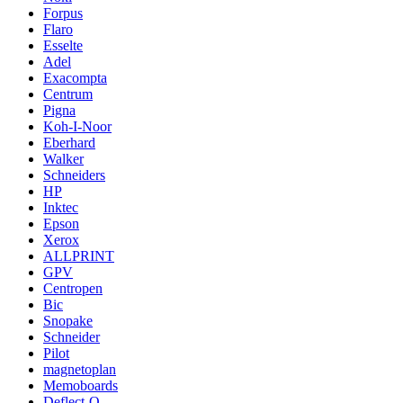
Forpus
Flaro
Esselte
Adel
Exacompta
Centrum
Pigna
Koh-I-Noor
Eberhard
Walker
Schneiders
HP
Inktec
Epson
Xerox
ALLPRINT
GPV
Centropen
Bic
Snopake
Schneider
Pilot
magnetoplan
Memoboards
Deflect-O