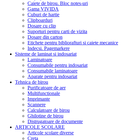
Caiete de birou. Bloc notes-uri
Gama VIVIDA
Cuburi de hartie
Clipboarduri
Dosare cu clip
Suporturi pentru carti de vizita
Dosare din carton
Etichete pentru bibliorafturi si caiete mecanice
Indecsi. Pagemarkere
Sisteme de laminat si indosariat
Laminatoare
Consumabile pentru indosariat
Consumabile laminatoare
Aparate pentru indosariat
Tehnica de birou
Purificatoare de aer
Multifunctionale
Imprimante
Scannere
Calculatoare de birou
Ghilotine de birou
Distrugatoare de documente
ARTICOLE SCOLARE
Articole scolare diverse
Creta