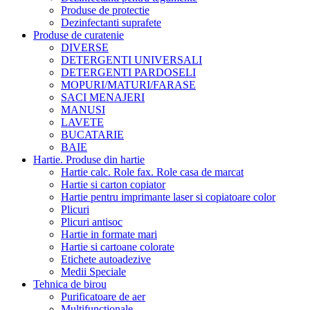
Produse de protectie
Dezinfectanti suprafete
Produse de curatenie
DIVERSE
DETERGENTI UNIVERSALI
DETERGENTI PARDOSELI
MOPURI/MATURI/FARASE
SACI MENAJERI
MANUSI
LAVETE
BUCATARIE
BAIE
Hartie. Produse din hartie
Hartie calc. Role fax. Role casa de marcat
Hartie si carton copiator
Hartie pentru imprimante laser si copiatoare color
Plicuri
Plicuri antisoc
Hartie in formate mari
Hartie si cartoane colorate
Etichete autoadezive
Medii Speciale
Tehnica de birou
Purificatoare de aer
Multifunctionale