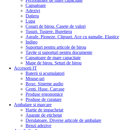
Perforatoare de mare capacitate
Capsatoare
Adezivi
Datiera
Lupa
Cosuri de birou. Casete de valori
Tusuri. Tusiere. Buretiera
Agrafe. Pioneze. Clipsuri. Ace cu gamalie. Elastice
Indigo
Suporturi pentru articole de birou
Tavite si suporturi pentru documente
Capsatoare de mare capacitate
Mape de birou. Seturi de birou
Accesorii IT
Baterii si acumulatori
Mouse-uri
Boxe. Sisteme audio
Genti. Huse. Carcase
Produse ergonomice
Produse de curatare
Ambalare si marcare
Hartie de impachetat
Aparate de etichetat
Derulatoare. Diverse articole de ambalare
Benzi adezive