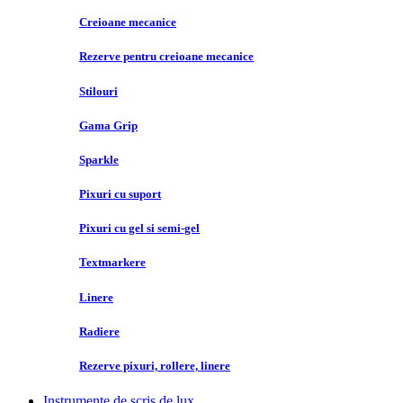
Creioane mecanice
Rezerve pentru creioane mecanice
Stilouri
Gama Grip
Sparkle
Pixuri cu suport
Pixuri cu gel si semi-gel
Textmarkere
Linere
Radiere
Rezerve pixuri, rollere, linere
Instrumente de scris de lux