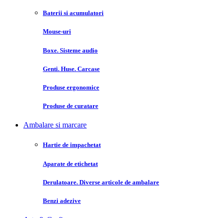
Baterii si acumulatori
Mouse-uri
Boxe. Sisteme audio
Genti. Huse. Carcase
Produse ergonomice
Produse de curatare
Ambalare si marcare
Hartie de impachetat
Aparate de etichetat
Derulatoare. Diverse articole de ambalare
Benzi adezive