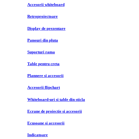
Accesorii whiteboard
Retroproiectoare
Display de prezentare
Panouri din pluta
Suporturi rama
Table pentru creta
Plannere si accesorii
Accesorii flipchart
Whiteboard-uri si table din sticla
Ecrane de proiectie si accesorii
Ecusoane si accesorii
Indicatoare