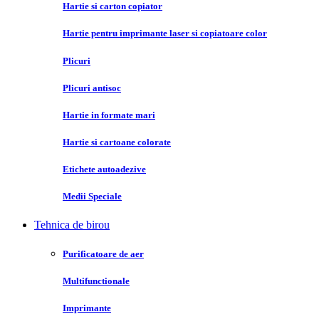
Hartie si carton copiator
Hartie pentru imprimante laser si copiatoare color
Plicuri
Plicuri antisoc
Hartie in formate mari
Hartie si cartoane colorate
Etichete autoadezive
Medii Speciale
Tehnica de birou
Purificatoare de aer
Multifunctionale
Imprimante