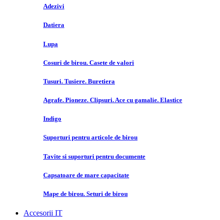
Adezivi
Datiera
Lupa
Cosuri de birou. Casete de valori
Tusuri. Tusiere. Buretiera
Agrafe. Pioneze. Clipsuri. Ace cu gamalie. Elastice
Indigo
Suporturi pentru articole de birou
Tavite si suporturi pentru documente
Capsatoare de mare capacitate
Mape de birou. Seturi de birou
Accesorii IT