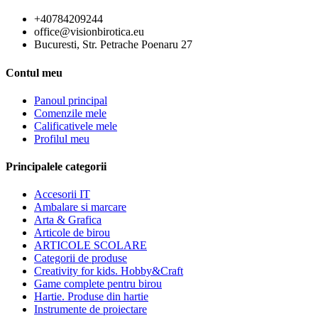
+40784209244
office@visionbirotica.eu
Bucuresti, Str. Petrache Poenaru 27
Contul meu
Panoul principal
Comenzile mele
Calificativele mele
Profilul meu
Principalele categorii
Accesorii IT
Ambalare si marcare
Arta & Grafica
Articole de birou
ARTICOLE SCOLARE
Categorii de produse
Creativity for kids. Hobby&Craft
Game complete pentru birou
Hartie. Produse din hartie
Instrumente de proiectare