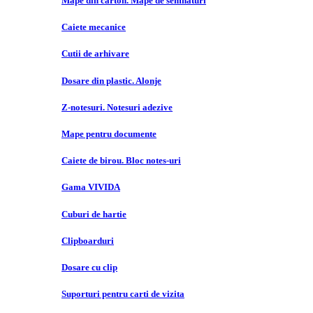
Mape din carton. Mape de semnaturi
Caiete mecanice
Cutii de arhivare
Dosare din plastic. Alonje
Z-notesuri. Notesuri adezive
Mape pentru documente
Caiete de birou. Bloc notes-uri
Gama VIVIDA
Cuburi de hartie
Clipboarduri
Dosare cu clip
Suporturi pentru carti de vizita