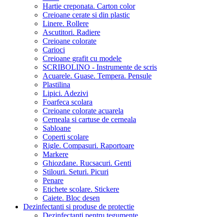
Hartie creponata. Carton color
Creioane cerate si din plastic
Linere. Rollere
Ascutitori. Radiere
Creioane colorate
Carioci
Creioane grafit cu modele
SCRIBOLINO - Instrumente de scris
Acuarele. Guase. Tempera. Pensule
Plastilina
Lipici. Adezivi
Foarfeca scolara
Creioane colorate acuarela
Cerneala si cartuse de cerneala
Sabloane
Coperti scolare
Rigle. Compasuri. Raportoare
Markere
Ghiozdane. Rucsacuri. Genti
Stilouri. Seturi. Picuri
Penare
Etichete scolare. Stickere
Caiete. Bloc desen
Dezinfectanti si produse de protectie
Dezinfectanti pentru tegumente