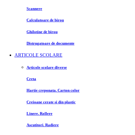
Scannere
Calculatoare de birou
Ghilotine de birou
Distrugatoare de documente
ARTICOLE SCOLARE
Articole scolare diverse
Creta
Hartie creponata. Carton color
Creioane cerate si din plastic
Linere. Rollere
Ascutitori. Radiere