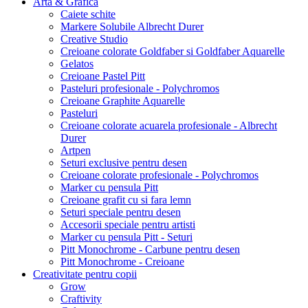
Arta & Grafica
Caiete schite
Markere Solubile Albrecht Durer
Creative Studio
Creioane colorate Goldfaber si Goldfaber Aquarelle
Gelatos
Creioane Pastel Pitt
Pasteluri profesionale - Polychromos
Creioane Graphite Aquarelle
Pasteluri
Creioane colorate acuarela profesionale - Albrecht
Durer
Artpen
Seturi exclusive pentru desen
Creioane colorate profesionale - Polychromos
Marker cu pensula Pitt
Creioane grafit cu si fara lemn
Seturi speciale pentru desen
Accesorii speciale pentru artisti
Marker cu pensula Pitt - Seturi
Pitt Monochrome - Carbune pentru desen
Pitt Monochrome - Creioane
Creativitate pentru copii
Grow
Craftivity