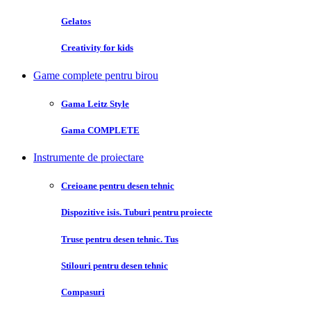
Gelatos
Creativity for kids
Game complete pentru birou
Gama Leitz Style
Gama COMPLETE
Instrumente de proiectare
Creioane pentru desen tehnic
Dispozitive isis. Tuburi pentru proiecte
Truse pentru desen tehnic. Tus
Stilouri pentru desen tehnic
Compasuri