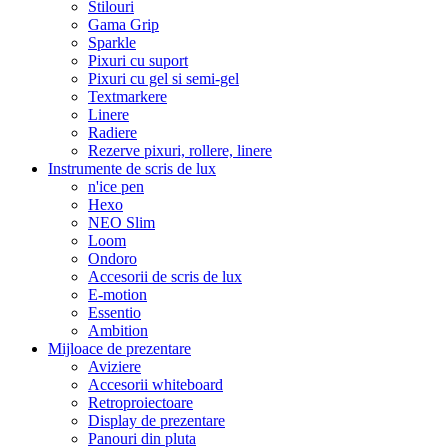
Stilouri
Gama Grip
Sparkle
Pixuri cu suport
Pixuri cu gel si semi-gel
Textmarkere
Linere
Radiere
Rezerve pixuri, rollere, linere
Instrumente de scris de lux
n'ice pen
Hexo
NEO Slim
Loom
Ondoro
Accesorii de scris de lux
E-motion
Essentio
Ambition
Mijloace de prezentare
Aviziere
Accesorii whiteboard
Retroproiectoare
Display de prezentare
Panouri din pluta