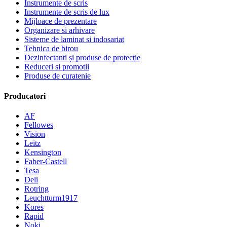
Instrumente de scris
Instrumente de scris de lux
Mijloace de prezentare
Organizare si arhivare
Sisteme de laminat si indosariat
Tehnica de birou
Dezinfectanti și produse de protecție
Reduceri si promotii
Produse de curatenie
Producatori
AF
Fellowes
Vision
Leitz
Kensington
Faber-Castell
Tesa
Deli
Rotring
Leuchtturm1917
Kores
Rapid
Noki