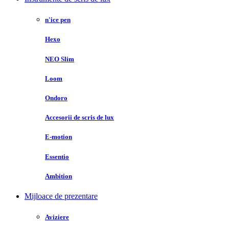
n'ice pen
Hexo
NEO Slim
Loom
Ondoro
Accesorii de scris de lux
E-motion
Essentio
Ambition
Mijloace de prezentare
Aviziere