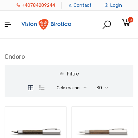
+40784209244
Contact
Login
0
Ondoro
Filtre
Cele mai noi
30