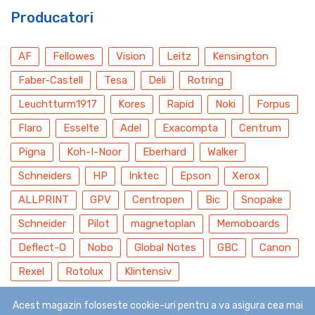
Producatori
AF
Fellowes
Vision
Leitz
Kensington
Faber-Castell
Tesa
Deli
Rotring
Leuchtturm1917
Kores
Rapid
Noki
Forpus
Flaro
Esselte
Adel
Exacompta
Centrum
Pigna
Koh-I-Noor
Eberhard
Walker
Schneiders
HP
Inktec
Epson
Xerox
ALLPRINT
GPV
Centropen
Bic
Snopake
Schneider
Pilot
magnetoplan
Memoboards
Deflect-O
Nobo
Global Notes
GBC
Canon
Rexel
Rotolux
Klintensiv
Acest magazin foloseste cookie-uri pentru a va asigura cea mai