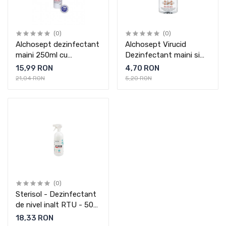
(0)
(0)
Alchosept dezinfectant
Alchosept Virucid
maini 250ml cu
Dezinfectant maini si
pulverizator (85%)
tegumente 40 ml, avizat
15,99 RON
4,70 RON
Ministerul Sanatatii
21,04 RON
5,20 RON
(0)
Sterisol - Dezinfectant
de nivel inalt RTU - 500
ml
18,33 RON