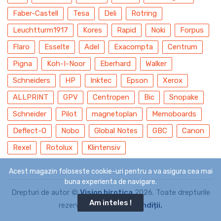
Faber-Castell
Tesa
Deli
Rotring
Leuchtturm1917
Kores
Rapid
Noki
Forpus
Flaro
Esselte
Adel
Exacompta
Centrum
Pigna
Koh-I-Noor
Eberhard
Walker
Schneiders
HP
Inktec
Epson
Xerox
ALLPRINT
GPV
Centropen
Bic
Snopake
Schneider
Pilot
magnetoplan
Memoboards
Deflect-O
Nobo
Global Notes
GBC
Canon
Rexel
Rotolux
Klintensiv
Acest magazin foloseste cookie-uri pentru a va asigura cea mai
buna experienta de navigare.
Drepturi de autor ©
Vision birotica
2026. Toate drepturile
Am inteles !
rezervate.
Termeni și condiții.