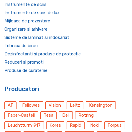
Instrumente de scris
Instrumente de scris de lux
Mijloace de prezentare
Organizare si arhivare
Sisteme de laminat si indosariat
Tehnica de birou
Dezinfectanti și produse de protecție
Reduceri si promotii
Produse de curatenie
Producatori
AF
Fellowes
Vision
Leitz
Kensington
Faber-Castell
Tesa
Deli
Rotring
Leuchtturm1917
Kores
Rapid
Noki
Forpus